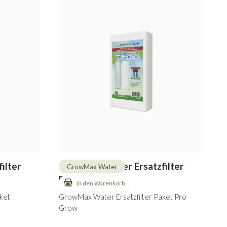
ilter
GrowMax Water Ersatzfilter
GrowMax Water
Paket Pro Grow
ket
GrowMax Water Ersatzfilter Paket Pro
Grow