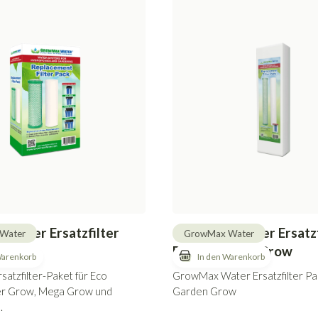
Water Ersatzfilter
GrowMax Water Ersatzf
Water
GrowMax Water
Paket Garden Grow
atzfilter-Paket für Eco
GrowMax Water Ersatzfilter Pa
r Grow, Mega Grow und
Garden Grow
.