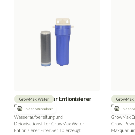
GrowMax Water Entionisierer
GrowMax 
GrowMax Water
GrowMax 
Filter Set 10
Paket 10
Wasseraufbereitung und
GrowMax Ers
Deionisationsfilter GrowMax Water
Grow, Powe
Entionisierer Filter Set 10 erzeugt
Maxquarium