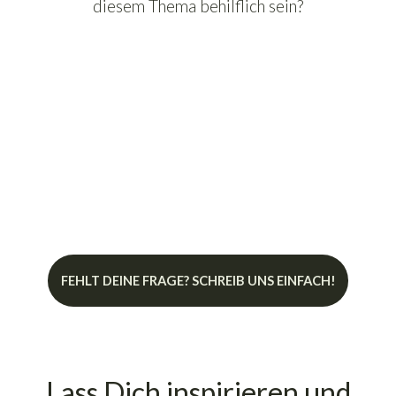
diesem Thema behilflich sein?
Was sind Reflexionsfolien eigentlich
genau?
Wie bringe ich Reflexionsfolien richtig an?
FEHLT DEINE FRAGE? SCHREIB UNS EINFACH!
Lass Dich inspirieren und