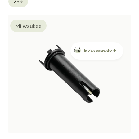
29
€
Milwaukee