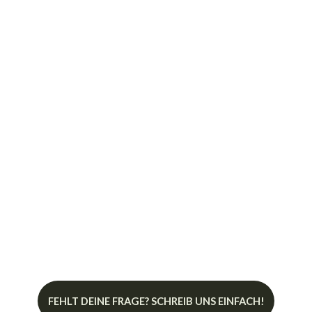
Braucht der Milwaukee MC110 PRO
spezielle Lagerbedingungen?
Kann ich den pH-Sensor des Milwaukee
MC110 PRO austauschen?
Kann der Milwaukee MC110 PRO in
Hydroponik-Systemen verwendet
werden?
FEHLT DEINE FRAGE? SCHREIB UNS EINFACH!