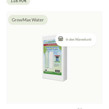
118.90
€
GrowMax Water