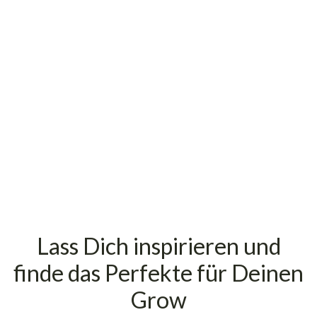
87.90
€
Sofort verfügbar – Lieferzeit: 2 - 4
Werktage
inkl. 19% USt., zzgl.
Versand
(Paketversand)
Lass Dich inspirieren und
finde das Perfekte für Deinen
Grow