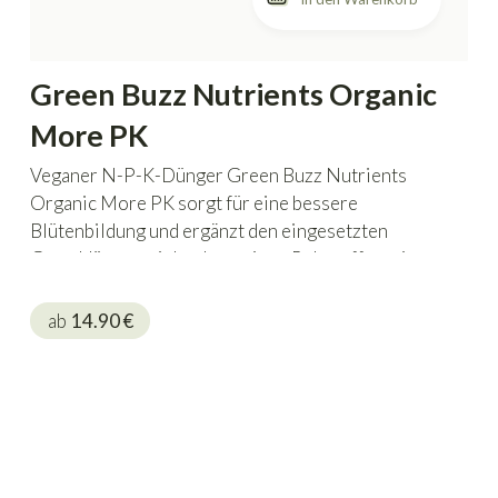
Green Buzz Nutrients Organic
More PK
Veganer N-P-K-Dünger Green Buzz Nutrients
Organic More PK sorgt für eine bessere
Blütenbildung und ergänzt den eingesetzten
Grunddünger mit hochwertigen Rohstoffen wie
Braunalgenextrakt, Urgesteinsmehl und Kelp.
ab
14.90
€