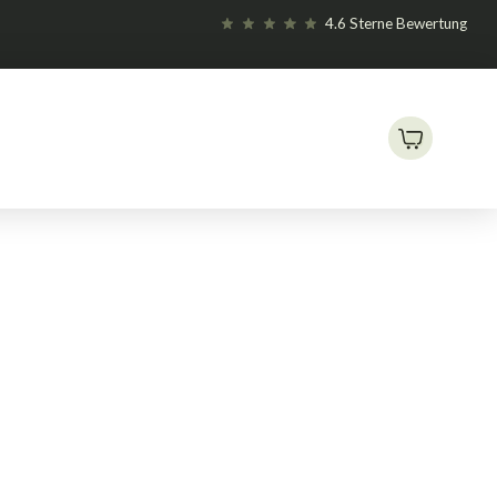
4.6 Sterne Bewertung
Green Buzz Nutrients – Fast Start Gel