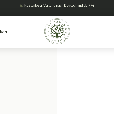
Kostenloser Versand nach Deutschland ab 99€
ken
Dünger
BioBizz
BioBizz Top-
/
/