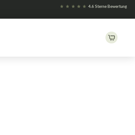
4.6 Sterne Bewertung
dvanced Nutrients Bud Ignitor