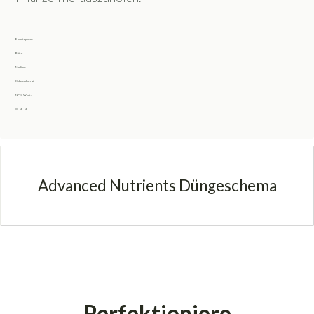
Einsatzphase:
Blüte
Medium:
Kokossubstrat
NPK-Wert:
0 - 4 - 4
Advanced Nutrients Düngeschema
Perfektioniere