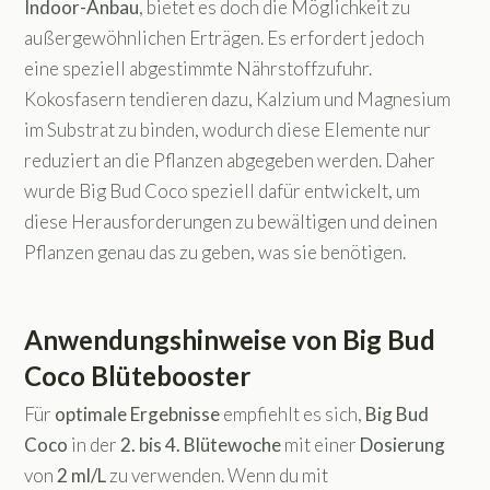
Indoor-Anbau
, bietet es doch die Möglichkeit zu
außergewöhnlichen Erträgen. Es erfordert jedoch
eine speziell abgestimmte Nährstoffzufuhr.
Kokosfasern tendieren dazu, Kalzium und Magnesium
im Substrat zu binden, wodurch diese Elemente nur
reduziert an die Pflanzen abgegeben werden. Daher
wurde Big Bud Coco speziell dafür entwickelt, um
diese Herausforderungen zu bewältigen und deinen
Pflanzen genau das zu geben, was sie benötigen.
Anwendungshinweise von Big Bud
Coco Blütebooster
Für
optimale
Ergebnisse
empfiehlt es sich,
Big Bud
Coco
in der
2. bis 4. Blütewoche
mit einer
Dosierung
von
2 ml/L
zu verwenden. Wenn du mit