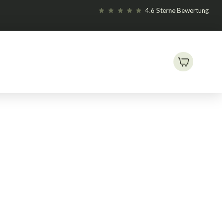
4.6 Sterne Bewertung
shäuser
Romberg XXL 59 x 39 x 27cm
/