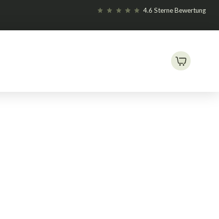
4.6 Sterne Bewertung
en und Relais
GSE Timer Box II
/