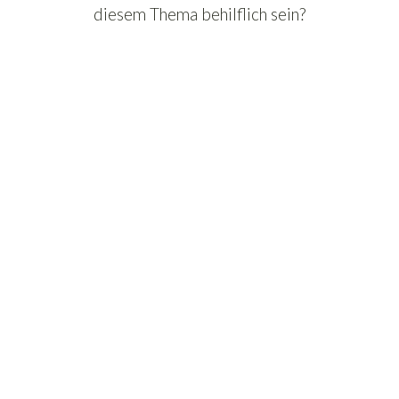
diesem Thema behilflich sein?
Was ist Guanokalong Fledermausdünger?
Welche Vorteile bietet Guanokalong
Fledermausdünger?
Wie oft sollte ich Guanokalong
Fledermausdünger verwenden?
Kann ich Guanokalong Fledermausdünger