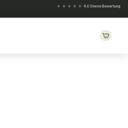
4.6 Sterne Bewertung
 Plug Anzuchtwürfel 104 C rund groß