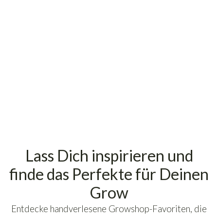
12.90
€
Sofort verfügbar – Lieferzeit: 2 - 4
Werktage
inkl. 19% USt., zzgl.
Versand
(Paketversand)
Lass Dich inspirieren und
finde das Perfekte für Deinen
Grow
Entdecke handverlesene Growshop-Favoriten, die