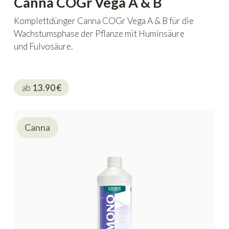
Canna COGr Vega A & B
Komplettdünger Canna COGr Vega A & B für die
Wachstumsphase der Pflanze mit Huminsäure
und Fulvosäure.
ab
13.90
€
Canna