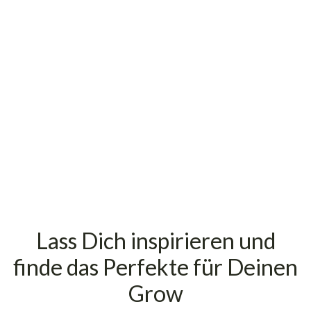
18.90
€
Sofort verfügbar – Lieferzeit: 2 - 4
Werktage
inkl. 19% USt., zzgl.
Versand
(Paketversand)
Lass Dich inspirieren und
finde das Perfekte für Deinen
Grow