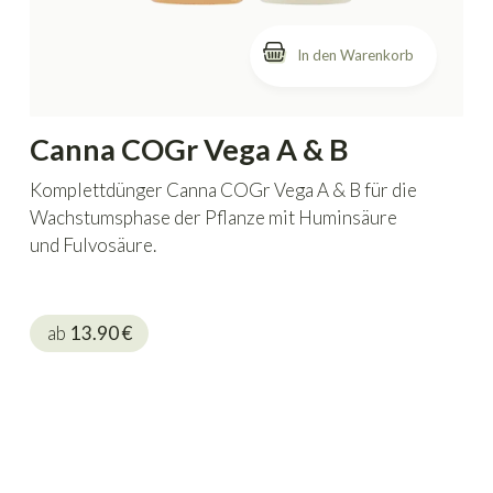
In den Warenkorb
Canna COGr Vega A & B
Komplettdünger Canna COGr Vega A & B für die
Wachstumsphase der Pflanze mit Huminsäure
und Fulvosäure.
ab
13.90
€