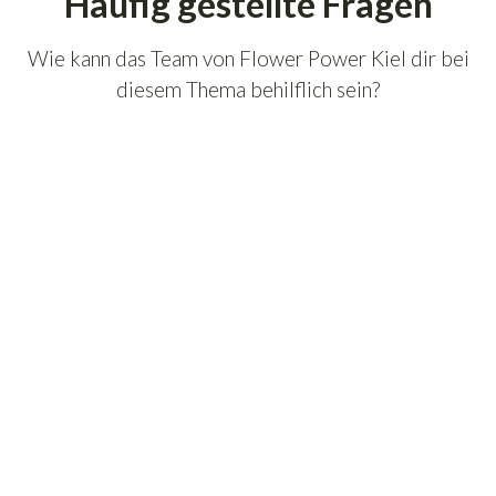
Häufig gestellte Fragen
Wie kann das Team von Flower Power Kiel dir bei
diesem Thema behilflich sein?
Ist Canna Bio Rhizotonic
umweltfreundlich?
Wie sollte Canna Bio Rhizotonic
angewendet werden?
Kann Canna Bio Rhizotonic den pH-Wert
meiner Nährlösung beeinflussen?