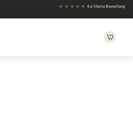
4.6 Sterne Bewertung
toren
CAN Max-Fan Pro EC
/