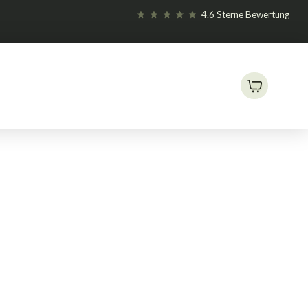
4.6 Sterne Bewertung
Caluma 600W ZERO Kit